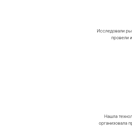
Исследовали ры
провели 
Нашла технол
организовала п