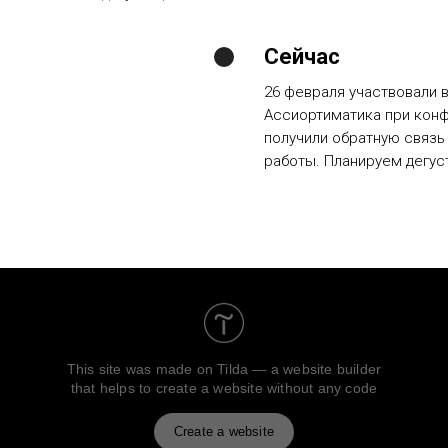
Сейчас
26 февраля участвовали 
Ассиортиматика при кон
получили обратную связь
работы. Планируем дегус
This site was made on
Tilda — a website builder
that helps to create a website without any code
Create a website