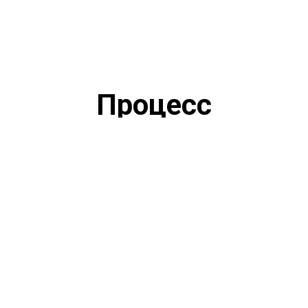
Процесс
Исследование
публикаций в сообществе,
есколько примеров, чтобы
учитывать их стиль.
Тема